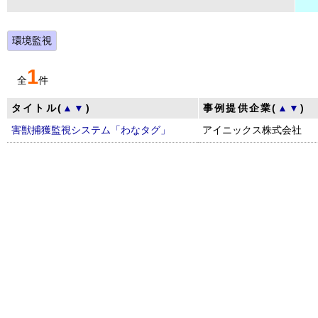
環境監視
1
全
件
タイトル(
▲
▼
)
事例提供企業(
▲
▼
)
害獣捕獲監視システム「わなタグ」
アイニックス株式会社