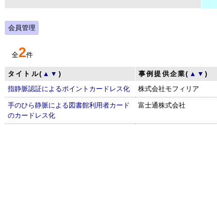
会員管理
2
全
件
タイトル(
▲
▼
)
事例提供企業(
▲
▼
)
指静脈認証によるポイントカードレス化
株式会社モフィリア
手のひら静脈による図書館利用者カード
富士通株式会社
のカードレス化