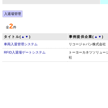
入退場管理
2
全
件
タイトル(
▲
▼
)
事例提供企業(
▲
▼
)
車両入退管理システム
リコージャパン株式会社
RFID入退場ゲートシステム
トーヨーカネツソリュー
社