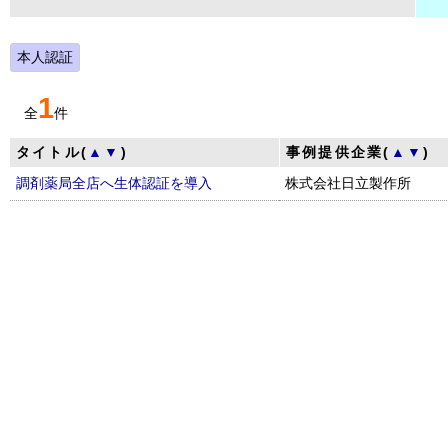
本人認証
1
全
件
タイトル(
▲
▼
)
事例提供企業(
▲
▼
)
調剤薬局全店へ生体認証を導入
株式会社日立製作所