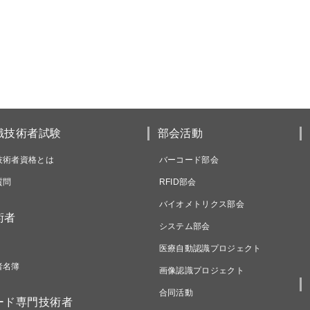
識技術者試験
部会活動
技術者資格とは
バーコード部会
質問
RFID部会
バイオメトリクス部会
術者
システム部会
医療自動認識プロジェクト
者名簿
画像認識プロジェクト
合同活動
ード専門技術者