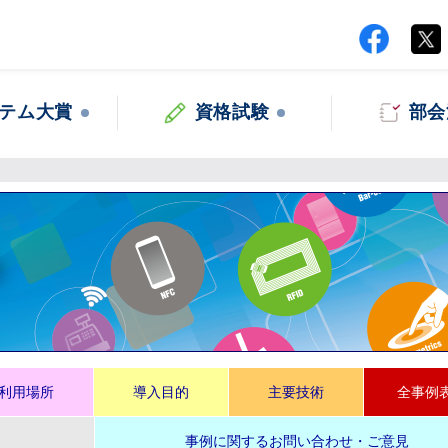
テム大賞
資格試験
部会
集
利用場所
導入目的
主要技術
全事例
事例に関するお問い合わせ・ご意見