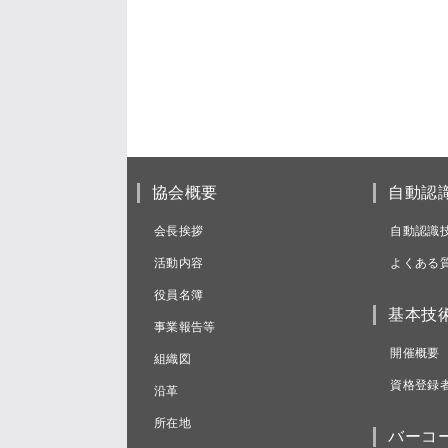
協会概要
自動認
会長挨拶
自動認識
活動内容
よくある
役員名簿
基本技
事業報告等
開催概要
組織図
資格登録
沿革
所在地
バーコ