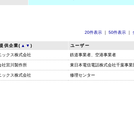
20件表示
｜
50件表示
｜
提供企業(
▲
▼
)
ユーザー
ニックス株式会社
鉄道事業者、空港事業者
会社宮川製作所
東日本電信電話株式会社千葉事業
ニックス株式会社
修理センター