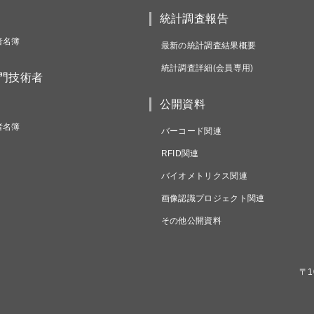
統計調査報告
者名簿
最新の統計調査結果概要
統計調査詳細(会員専用)
専門技術者
公開資料
者名簿
バーコード関連
RFID関連
バイオメトリクス関連
画像認識プロジェクト関連
その他公開資料
〒1