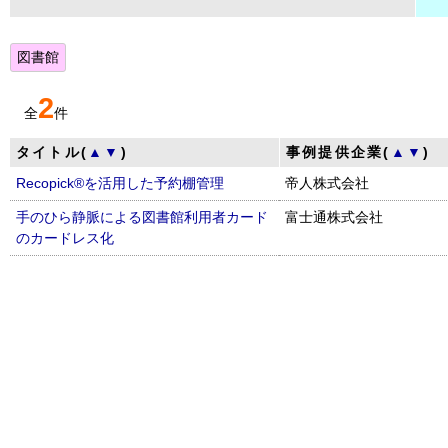
図書館
2
全
件
タイトル(
▲
▼
)
事例提供企業(
▲
▼
)
Recopick®を活用した予約棚管理
帝人株式会社
手のひら静脈による図書館利用者カード
富士通株式会社
のカードレス化