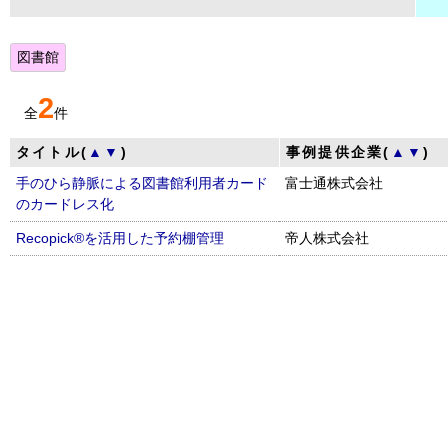
図書館
2
全
件
タイトル(
▲
▼
)
事例提供企業(
▲
▼
)
手のひら静脈による図書館利用者カード
富士通株式会社
のカードレス化
Recopick®を活用した予約棚管理
帝人株式会社