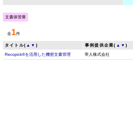
文書保管庫
1
全
件
タイトル(
▲
▼
)
事例提供企業(
▲
▼
)
Recopick®を活用した機密文書管理
帝人株式会社