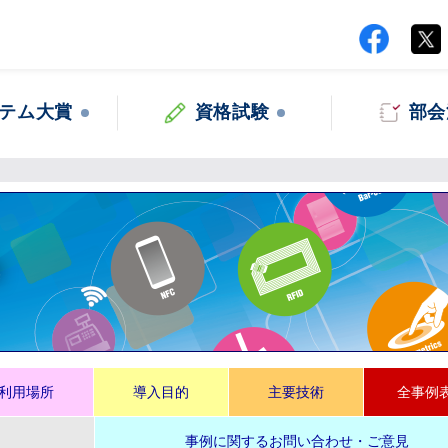
テム大賞
資格試験
部会
集
利用場所
導入目的
主要技術
全事例
事例に関するお問い合わせ・ご意見