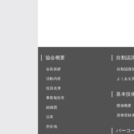
協会概要
自動認
会長挨拶
自動認識
活動内容
よくある
役員名簿
基本技
事業報告等
開催概要
組織図
資格登録
沿革
所在地
バーコ