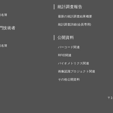
統計調査報告
者名簿
最新の統計調査結果概要
統計調査詳細(会員専用)
専門技術者
公開資料
者名簿
バーコード関連
RFID関連
バイオメトリクス関連
画像認識プロジェクト関連
その他公開資料
〒1