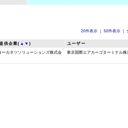
20件表示
｜
50件表示
｜
提供企業(
▲
▼
)
ユーザー
ヨーカネツソリューションズ株式会
東京国際エアカーゴターミナル株