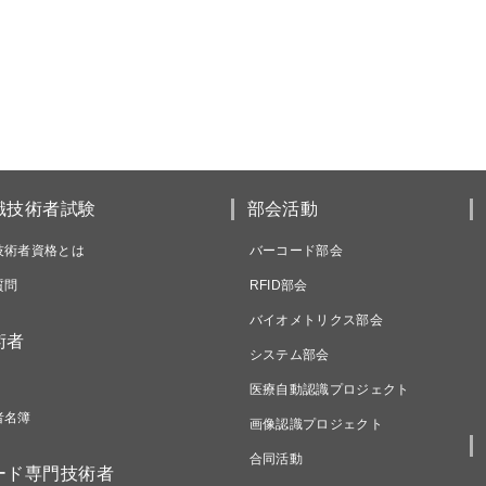
識技術者試験
部会活動
技術者資格とは
バーコード部会
質問
RFID部会
バイオメトリクス部会
術者
システム部会
医療自動認識プロジェクト
者名簿
画像認識プロジェクト
合同活動
ード専門技術者