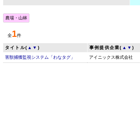
農場・山林
1
全
件
タイトル(
▲
▼
)
事例提供企業(
▲
▼
)
害獣捕獲監視システム「わなタグ」
アイニックス株式会社