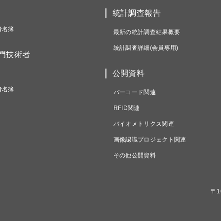
統計調査報告
者名簿
最新の統計調査結果概要
統計調査詳細(会員専用)
専門技術者
公開資料
者名簿
バーコード関連
RFID関連
バイオメトリクス関連
画像認識プロジェクト関連
その他公開資料
〒1