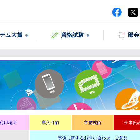
テム大賞
資格試験
部会
集
利用場所
導入目的
主要技術
全事例
事例に関するお問い合わせ・ご意見