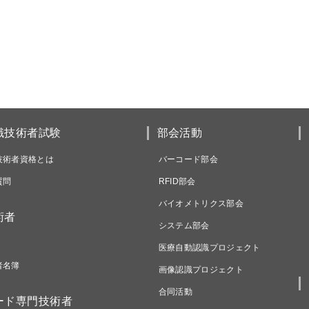
識技術者試験
部会活動
技術者資格とは
バーコード部会
質問
RFID部会
バイオメトリクス部会
術者
システム部会
医療自動認識プロジェクト
者名簿
画像認識プロジェクト
合同活動
ード専門技術者