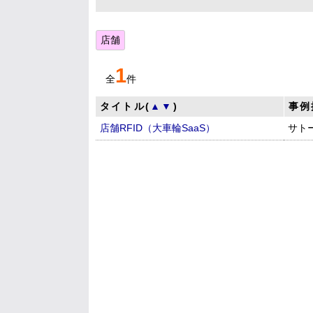
店舗
1
全
件
タイトル(
▲
▼
)
事例
店舗RFID（大車輪SaaS）
サト