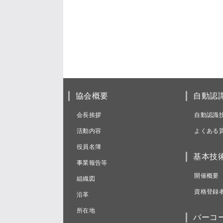
協会概要
自動認
会長挨拶
自動認識
活動内容
よくある
役員名簿
基本技
事業報告等
開催概要
組織図
資格登録
沿革
所在地
バーコ