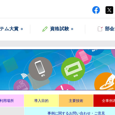
テム大賞
資格試験
部会
集
利用場所
導入目的
主要技術
全事例
事例に関するお問い合わせ・ご意見