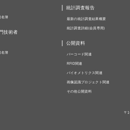
統計調査報告
者名簿
最新の統計調査結果概要
統計調査詳細(会員専用)
専門技術者
公開資料
者名簿
バーコード関連
RFID関連
バイオメトリクス関連
画像認識プロジェクト関連
その他公開資料
〒1