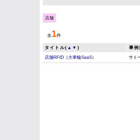
店舗
1
全
件
タイトル(
▲
▼
)
事例
店舗RFID（大車輪SaaS）
サト