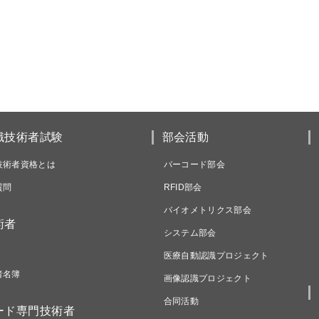
識技術者試験
部会活動
技術者資格とは
バーコード部会
質問
RFID部会
バイオメトリクス部会
術者
システム部会
医療自動認識プロジェクト
者名簿
画像認識プロジェクト
合同活動
ード専門技術者