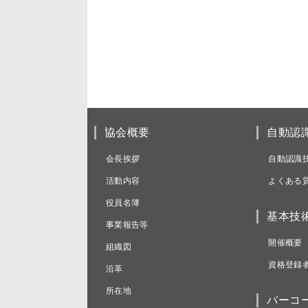
協会概要
自動認
会長挨拶
自動認識
活動内容
よくある
役員名簿
基本技
事業報告等
開催概要
組織図
資格登録
沿革
所在地
バーコ