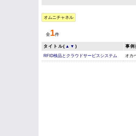
オムニチャネル
1
全
件
タイトル(
▲
▼
)
事例
RFID検品とクラウドサービスシステム
オカ