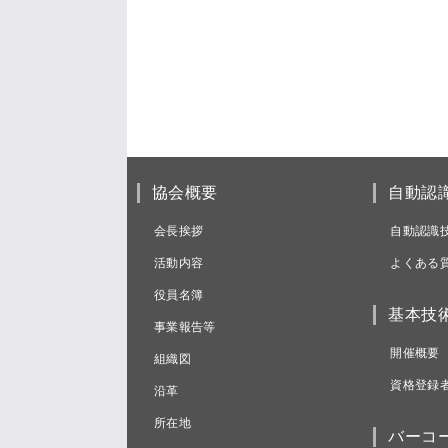
協会概要
自動認
会長挨拶
自動認識
活動内容
よくある
役員名簿
基本技
事業報告等
開催概要
組織図
資格登録
沿革
所在地
バーコ