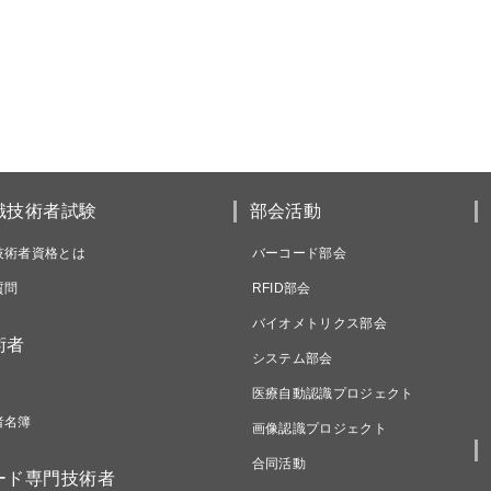
識技術者試験
部会活動
技術者資格とは
バーコード部会
質問
RFID部会
バイオメトリクス部会
術者
システム部会
医療自動認識プロジェクト
者名簿
画像認識プロジェクト
合同活動
ード専門技術者