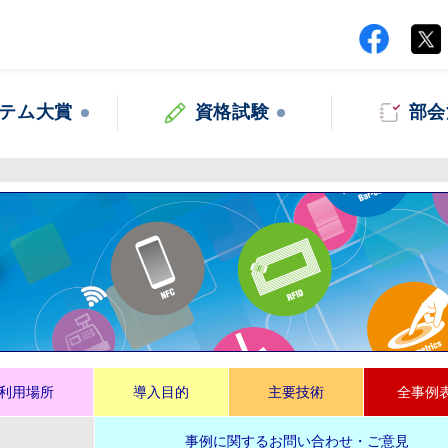
テム大賞
資格試験
部会
集
利用場所
導入目的
主要技術
全事例
事例に関するお問い合わせ・ご意見