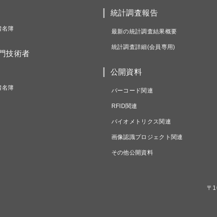
統計調査報告
者名簿
最新の統計調査結果概要
統計調査詳細(会員専用)
専門技術者
公開資料
者名簿
バーコード関連
RFID関連
バイオメトリクス関連
画像認識プロジェクト関連
その他公開資料
〒1