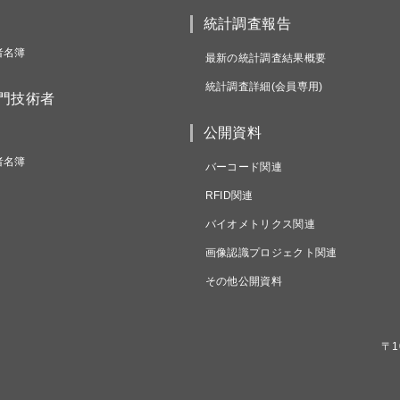
統計調査報告
者名簿
最新の統計調査結果概要
統計調査詳細(会員専用)
専門技術者
公開資料
者名簿
バーコード関連
RFID関連
バイオメトリクス関連
画像認識プロジェクト関連
その他公開資料
〒1