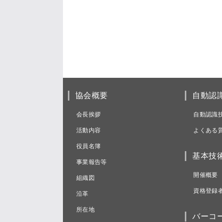
協会概要
自動認
会長挨拶
自動認識
活動内容
よくある
役員名簿
基本技
事業報告等
開催概要
組織図
資格登録
沿革
所在地
バーコ