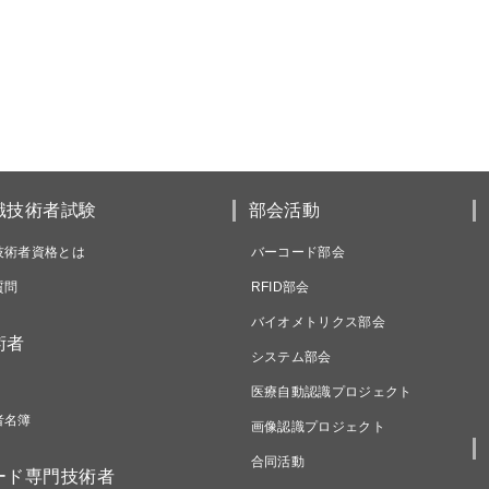
識技術者試験
部会活動
技術者資格とは
バーコード部会
質問
RFID部会
バイオメトリクス部会
術者
システム部会
医療自動認識プロジェクト
者名簿
画像認識プロジェクト
合同活動
ード専門技術者