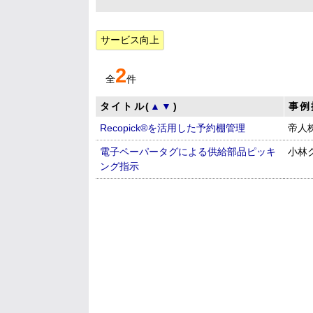
サービス向上
2
全
件
タイトル(
▲
▼
)
事例
Recopick®を活用した予約棚管理
帝人
電子ペーパータグによる供給部品ピッキ
小林
ング指示