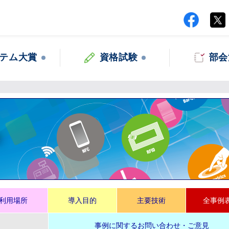
テム大賞
資格試験
部会
集
利用場所
導入目的
主要技術
全事例
事例に関するお問い合わせ・ご意見