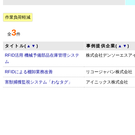
作業負荷軽減
3
全
件
タイトル(
▲
▼
)
事例提供企業(
▲
▼
)
RFID活用 機械予備部品在庫管理システ
株式会社デンソーエスア
ム
RFIDによる棚卸業務改善
リコージャパン株式会社
害獣捕獲監視システム「わなタグ」
アイニックス株式会社