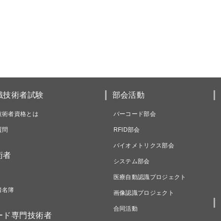
識技術者試験
部会活動
技術者資格とは
バーコード部会
質問
RFID部会
バイオメトリクス部会
術者
システム部会
医療自動認識プロジェクト
者名簿
画像認識プロジェクト
合同活動
ード専門技術者