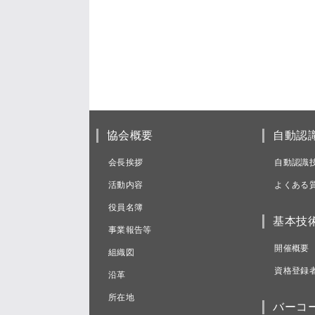
協会概要
自動認
会長挨拶
自動認識
活動内容
よくある
役員名簿
基本技
事業報告等
開催概要
組織図
資格登録
沿革
所在地
バーコ