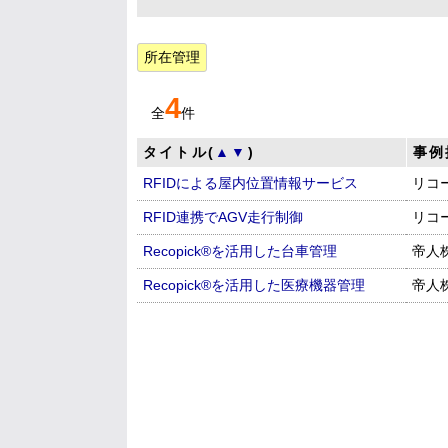
所在管理
4
全
件
タイトル(
▲
▼
)
事例
RFIDによる屋内位置情報サービス
リコ
RFID連携でAGV走行制御
リコ
Recopick®を活用した台車管理
帝人
Recopick®を活用した医療機器管理
帝人