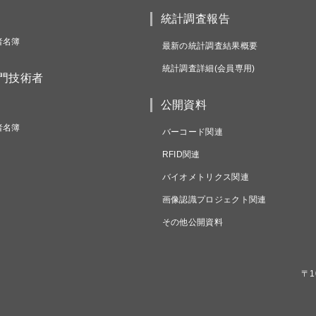
統計調査報告
者名簿
最新の統計調査結果概要
統計調査詳細(会員専用)
専門技術者
公開資料
者名簿
バーコード関連
RFID関連
バイオメトリクス関連
画像認識プロジェクト関連
その他公開資料
〒1