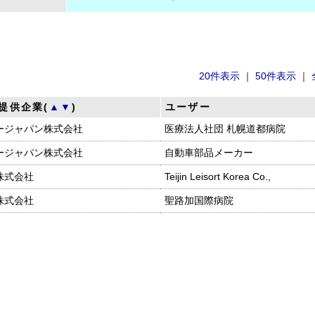
20件表示
｜
50件表示
｜
提供企業(
▲
▼
)
ユーザー
ージャパン株式会社
医療法人社団 札幌道都病院
ージャパン株式会社
自動車部品メーカー
株式会社
Teijin Leisort Korea Co.,
株式会社
聖路加国際病院