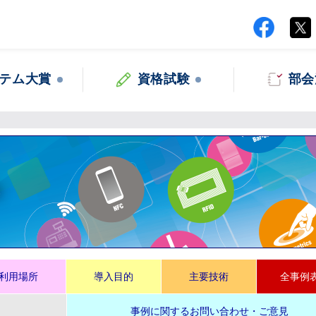
テム大賞
資格試験
部会
集
利用場所
導入目的
主要技術
全事例
事例に関するお問い合わせ・ご意見