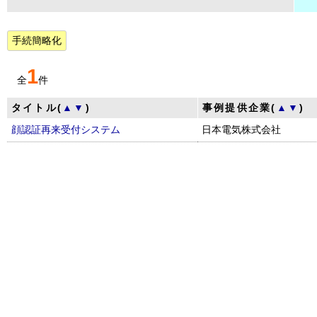
手続簡略化
1
全
件
タイトル(
▲
▼
)
事例提供企業(
▲
▼
)
顔認証再来受付システム
日本電気株式会社