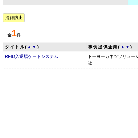
混雑防止
1
全
件
タイトル(
▲
▼
)
事例提供企業(
▲
▼
)
RFID入退場ゲートシステム
トーヨーカネツソリュー
社