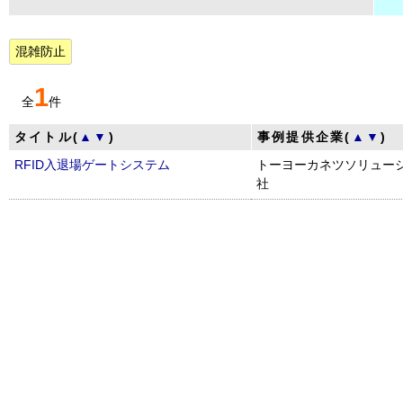
混雑防止
1
全
件
タイトル(
▲
▼
)
事例提供企業(
▲
▼
)
RFID入退場ゲートシステム
トーヨーカネツソリュー
社