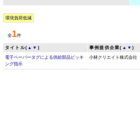
環境負荷低減
1
全
件
タイトル(
▲
▼
)
事例提供企業(
▲
▼
)
電子ペーパータグによる供給部品ピッキ
小林クリエイト株式会社
ング指示