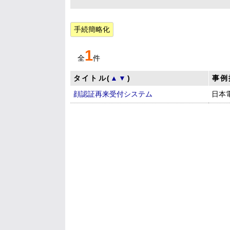
手続簡略化
1
全
件
タイトル(
▲
▼
)
事例
顔認証再来受付システム
日本