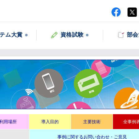
テム大賞
資格試験
部会
集
利用場所
導入目的
主要技術
全事例
事例に関するお問い合わせ・ご意見