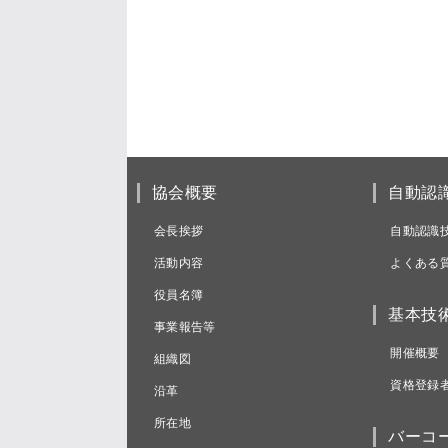
協会概要
自動認
会長挨拶
自動認識
活動内容
よくある
役員名簿
基本技
事業報告等
開催概要
組織図
資格登録
沿革
所在地
バーコ