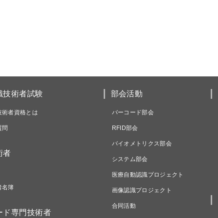
識技術者試験
部会活動
技術者資格とは
バーコード部会
質問
RFID部会
バイオメトリクス部会
術者
システム部会
医療自動認識プロジェクト
者名簿
画像認識プロジェクト
合同活動
ード専門技術者