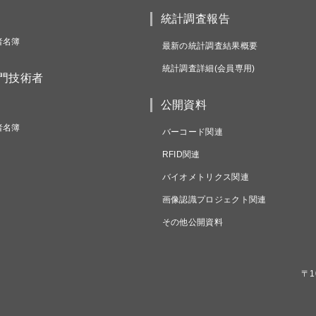
統計調査報告
者名簿
最新の統計調査結果概要
統計調査詳細(会員専用)
専門技術者
公開資料
者名簿
バーコード関連
RFID関連
バイオメトリクス関連
画像認識プロジェクト関連
その他公開資料
〒1