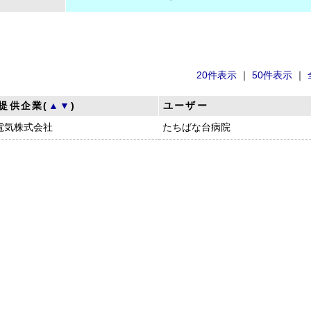
20件表示
｜
50件表示
｜
提供企業(
▲
▼
)
ユーザー
電気株式会社
たちばな台病院