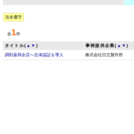
法令遵守
1
全
件
タイトル(
▲
▼
)
事例提供企業(
▲
▼
)
調剤薬局全店へ生体認証を導入
株式会社日立製作所