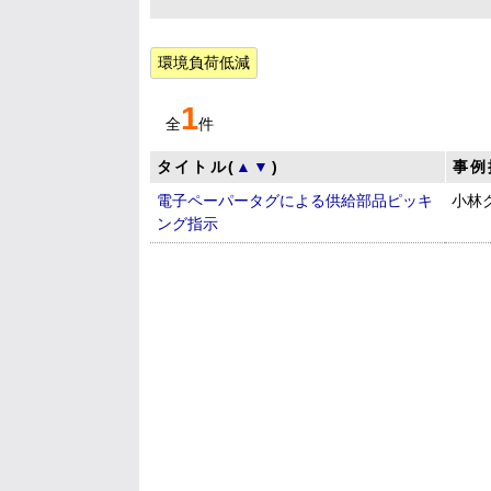
環境負荷低減
1
全
件
タイトル(
▲
▼
)
事例
電子ペーパータグによる供給部品ピッキ
小林
ング指示