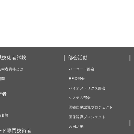
識技術者試験
部会活動
技術者資格とは
バーコード部会
質問
RFID部会
バイオメトリクス部会
術者
システム部会
医療自動認識プロジェクト
者名簿
画像認識プロジェクト
合同活動
ード専門技術者