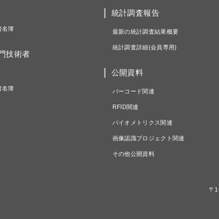
統計調査報告
者名簿
最新の統計調査結果概要
統計調査詳細(会員専用)
専門技術者
公開資料
者名簿
バーコード関連
RFID関連
バイオメトリクス関連
画像認識プロジェクト関連
その他公開資料
〒1