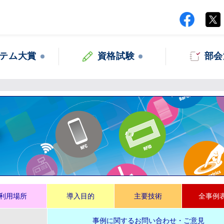
テム大賞
資格試験
部会
集
利用場所
導入目的
主要技術
全事例
事例に関するお問い合わせ・ご意見