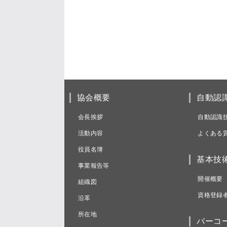
協会概要
自動認
会長挨拶
自動認識
活動内容
よくある
役員名簿
基本技
事業報告等
開催概要
組織図
資格登録
沿革
所在地
バーコ