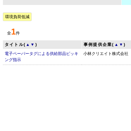
環境負荷低減
1
全
件
タイトル(
▲
▼
)
事例提供企業(
▲
▼
)
電子ペーパータグによる供給部品ピッキ
小林クリエイト株式会社
ング指示