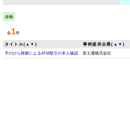
金融
1
全
件
タイトル(
▲
▼
)
事例提供企業(
▲
▼
)
手のひら静脈によるATM取引の本人確認
富士通株式会社