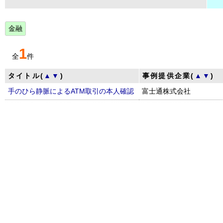
金融
1
全
件
タイトル(
▲
▼
)
事例提供企業(
▲
▼
)
手のひら静脈によるATM取引の本人確認
富士通株式会社