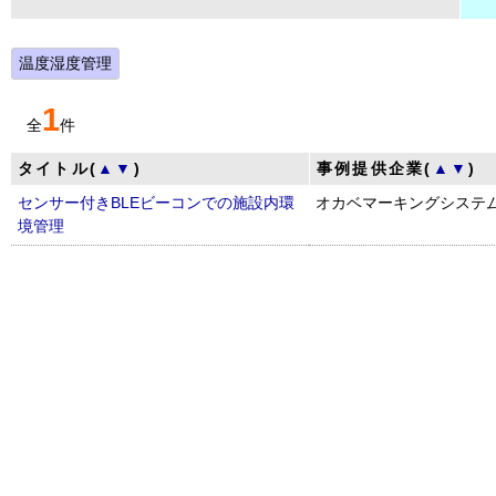
温度湿度管理
1
全
件
タイトル(
▲
▼
)
事例提供企業(
▲
▼
)
センサー付きBLEビーコンでの施設内環
オカベマーキングシステ
境管理