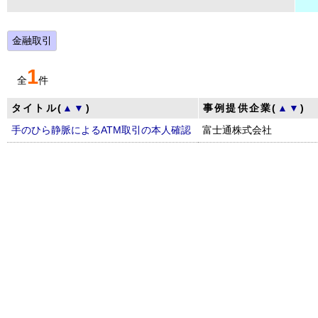
金融取引
1
全
件
タイトル(
▲
▼
)
事例提供企業(
▲
▼
)
手のひら静脈によるATM取引の本人確認
富士通株式会社