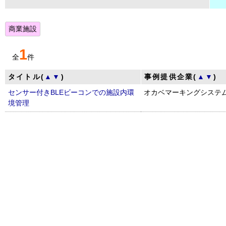
商業施設
1
全
件
タイトル(
▲
▼
)
事例提供企業(
▲
▼
)
センサー付きBLEビーコンでの施設内環
オカベマーキングシステ
境管理