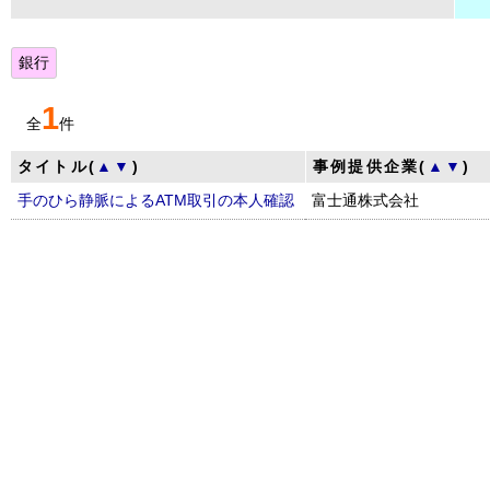
銀行
1
全
件
タイトル(
▲
▼
)
事例提供企業(
▲
▼
)
手のひら静脈によるATM取引の本人確認
富士通株式会社