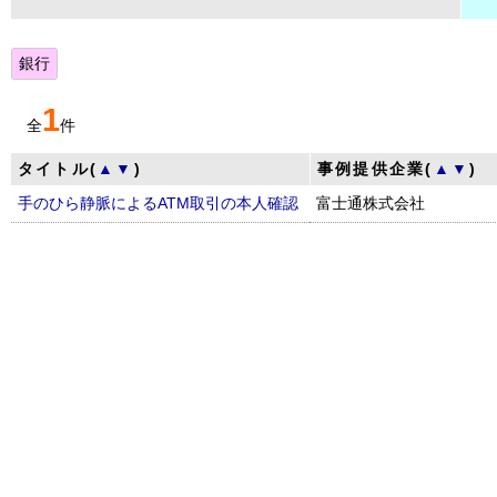
銀行
1
全
件
タイトル(
▲
▼
)
事例提供企業(
▲
▼
)
手のひら静脈によるATM取引の本人確認
富士通株式会社