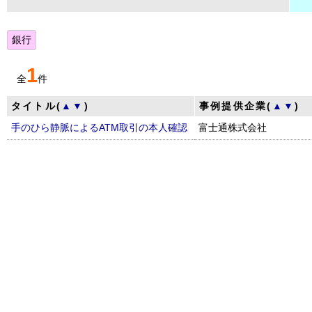
銀行
1
全
件
タイトル(
▲
▼
)
事例提供企業(
▲
▼
)
手のひら静脈によるATM取引の本人確認
富士通株式会社