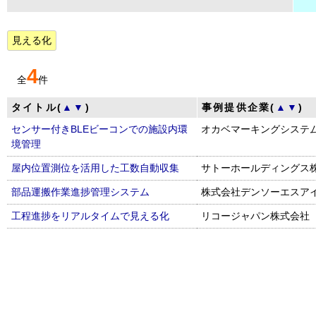
⾒える化
4
全
件
タイトル(
▲
▼
)
事例提供企業(
▲
▼
)
センサー付きBLEビーコンでの施設内環
オカベマーキングシステ
境管理
屋内位置測位を活用した工数自動収集
サトーホールディングス
部品運搬作業進捗管理システム
株式会社デンソーエスア
工程進捗をリアルタイムで見える化
リコージャパン株式会社