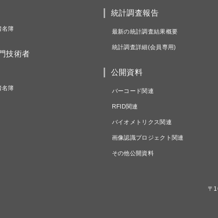
統計調査報告
者名簿
最新の統計調査結果概要
統計調査詳細(会員専用)
専門技術者
公開資料
者名簿
バーコード関連
RFID関連
バイオメトリクス関連
画像認識プロジェクト関連
その他公開資料
〒1