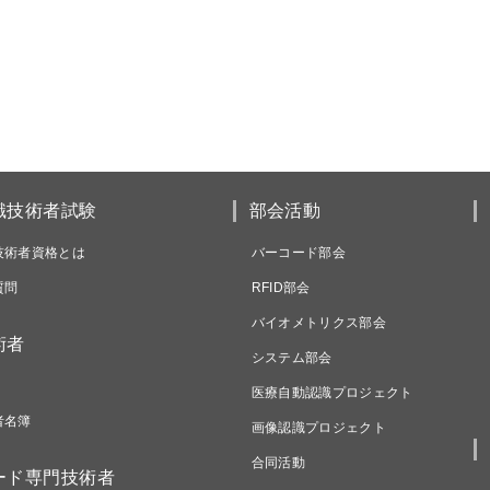
識技術者試験
部会活動
技術者資格とは
バーコード部会
質問
RFID部会
バイオメトリクス部会
術者
システム部会
医療自動認識プロジェクト
者名簿
画像認識プロジェクト
合同活動
ード専門技術者