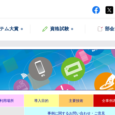
テム大賞
資格試験
部会
集
利用場所
導入目的
主要技術
全事例
事例に関するお問い合わせ・ご意見