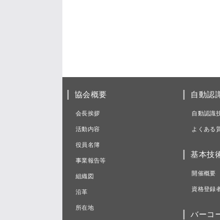
協会概要
自動認
会長挨拶
自動認識
活動内容
よくある
役員名簿
基本技
事業報告等
開催概要
組織図
資格登録
沿革
所在地
バーコ