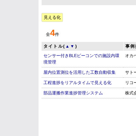
⾒える化
4
全
件
タイトル(
▲
▼
)
事例
センサー付きBLEビーコンでの施設内環
オカ
境管理
屋内位置測位を活用した工数自動収集
サト
工程進捗をリアルタイムで見える化
リコ
部品運搬作業進捗管理システム
株式