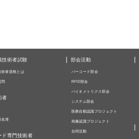
識技術者試験
部会活動
技術者資格とは
バーコード部会
質問
RFID部会
バイオメトリクス部会
術者
システム部会
医療自動認識プロジェクト
者名簿
画像認識プロジェクト
合同活動
ード専門技術者