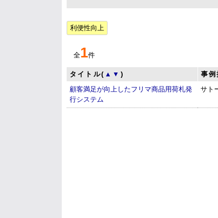
利便性向上
1
全
件
タイトル(
▲
▼
)
事例
顧客満足が向上したフリマ商品用荷札発
サト
行システム