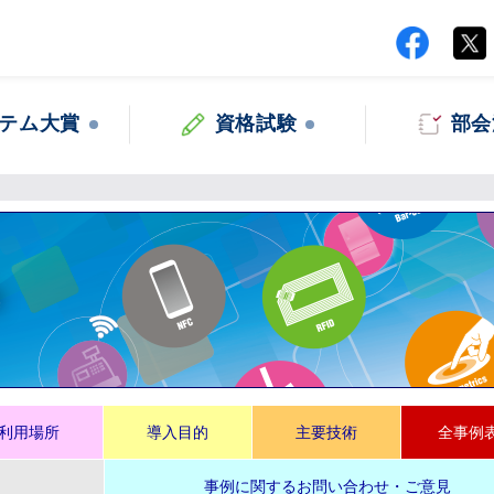
テム大賞
資格試験
部会
集
利用場所
導入目的
主要技術
全事例
事例に関するお問い合わせ・ご意見