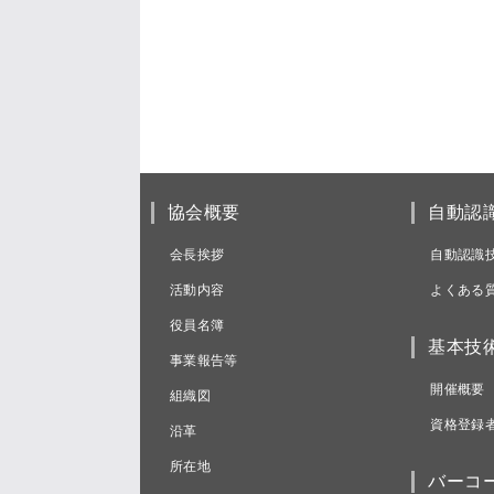
協会概要
自動認
会長挨拶
自動認識
活動内容
よくある
役員名簿
基本技
事業報告等
開催概要
組織図
資格登録
沿革
所在地
バーコ