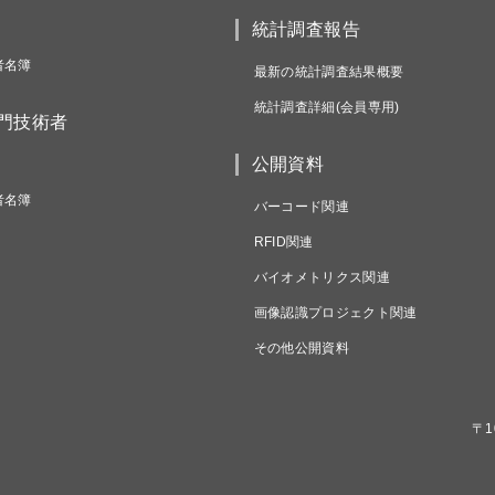
統計調査報告
者名簿
最新の統計調査結果概要
統計調査詳細(会員専用)
専門技術者
公開資料
者名簿
バーコード関連
RFID関連
バイオメトリクス関連
画像認識プロジェクト関連
その他公開資料
〒1