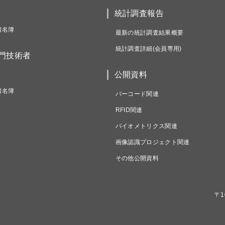
統計調査報告
者名簿
最新の統計調査結果概要
統計調査詳細(会員専用)
専門技術者
公開資料
者名簿
バーコード関連
RFID関連
バイオメトリクス関連
画像認識プロジェクト関連
その他公開資料
〒1