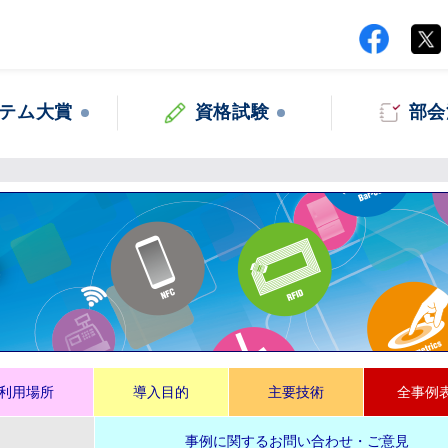
テム大賞
資格試験
部会
集
利用場所
導入目的
主要技術
全事例
事例に関するお問い合わせ・ご意見