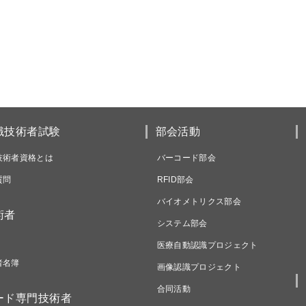
識技術者試験
部会活動
技術者資格とは
バーコード部会
質問
RFID部会
バイオメトリクス部会
術者
システム部会
医療自動認識プロジェクト
者名簿
画像認識プロジェクト
合同活動
ード専門技術者