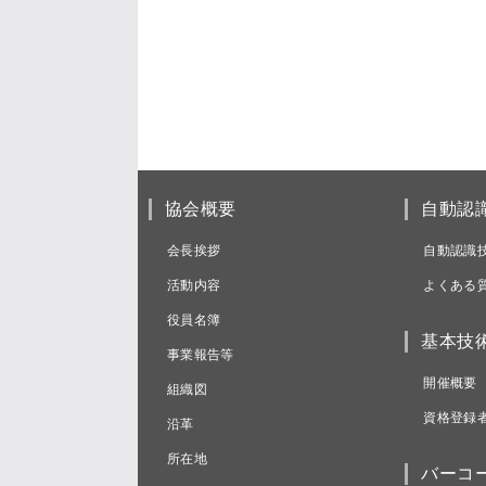
協会概要
自動認
会長挨拶
自動認識
活動内容
よくある
役員名簿
基本技
事業報告等
開催概要
組織図
資格登録
沿革
所在地
バーコ