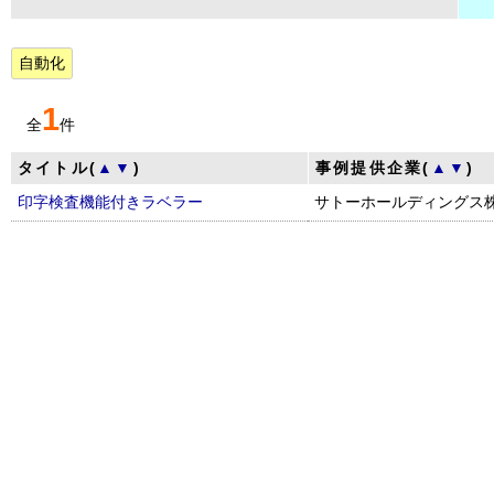
自動化
1
全
件
タイトル(
▲
▼
)
事例提供企業(
▲
▼
)
印字検査機能付きラベラー
サトーホールディングス