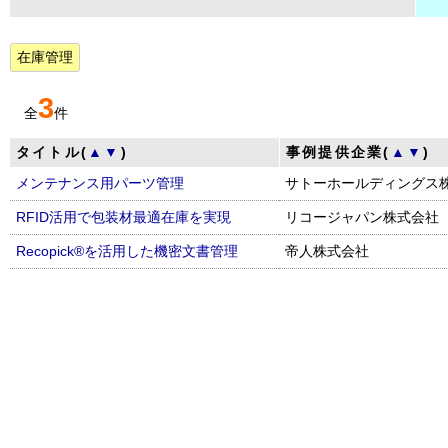
在庫管理
3
全
件
タイトル(
▲
▼
)
事例提供企業(
▲
▼
)
メンテナンス用パーツ管理
サトーホールディングス
RFID活用で包装材最適在庫を実現
リコージャパン株式会社
Recopick®を活用した機密文書管理
帝人株式会社