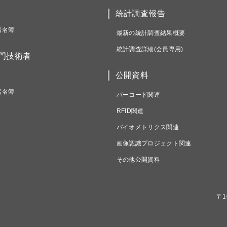
統計調査報告
者名簿
最新の統計調査結果概要
統計調査詳細(会員専用)
専門技術者
公開資料
者名簿
バーコード関連
RFID関連
バイオメトリクス関連
画像認識プロジェクト関連
その他公開資料
〒1