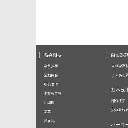
協会概要
自動認
会長挨拶
自動認識
活動内容
よくある
役員名簿
基本技
事業報告等
開催概要
組織図
資格登録
沿革
所在地
バーコ