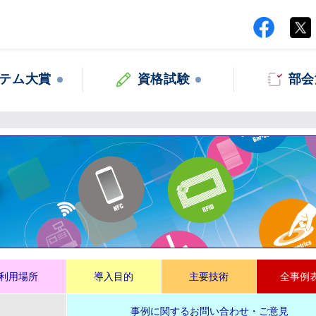
テム大賞
資格試験
部会
集
利用場所
導入目的
主要技術
全事例
事例に関するお問い合わせ・ご意見