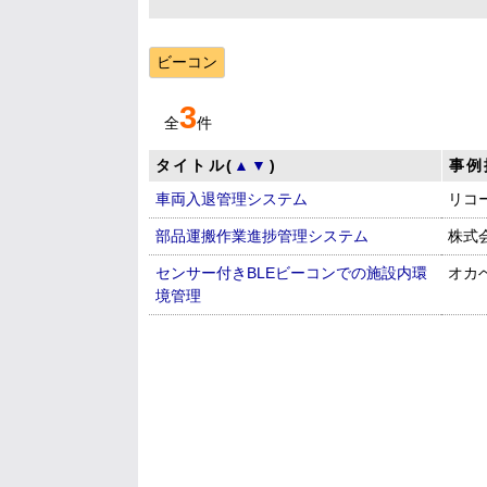
ビーコン
3
全
件
タイトル(
▲
▼
)
事例
車両入退管理システム
リコ
部品運搬作業進捗管理システム
株式
センサー付きBLEビーコンでの施設内環
オカ
境管理