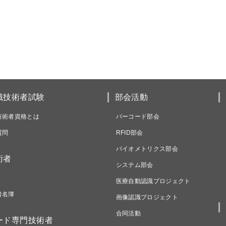
識技術者試験
部会活動
技術者資格とは
バーコード部会
質問
RFID部会
バイオメトリクス部会
術者
システム部会
医療自動認識プロジェクト
者名簿
画像認識プロジェクト
合同活動
ード専門技術者