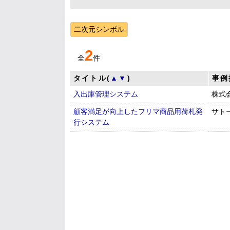
二次元シンボル
2
全
件
タイトル(
▲
▼
)
事例
入出庫管理システム
株式
顧客満足が向上したフリマ商品用荷札発
サト
行システム