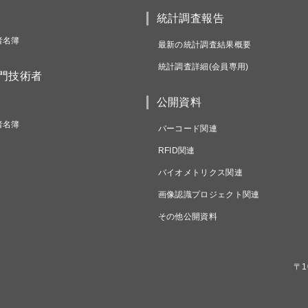
統計調査報告
者名簿
最新の統計調査結果概要
統計調査詳細(会員専用)
専門技術者
公開資料
者名簿
バーコード関連
RFID関連
バイオメトリクス関連
画像認識プロジェクト関連
その他公開資料
〒1