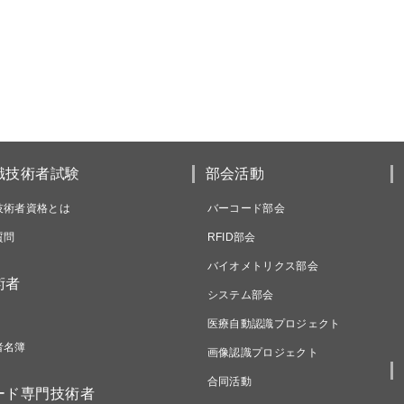
識技術者試験
部会活動
技術者資格とは
バーコード部会
質問
RFID部会
バイオメトリクス部会
術者
システム部会
医療自動認識プロジェクト
者名簿
画像認識プロジェクト
合同活動
ード専門技術者