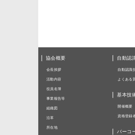
協会概要
自動認
会長挨拶
自動認識
活動内容
よくある
役員名簿
基本技
事業報告等
開催概要
組織図
資格登録
沿革
所在地
バーコ