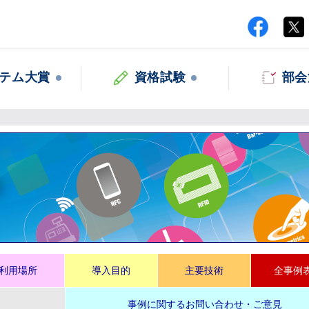
テム大賞
資格試験
部会
集
利用場所
導入目的
主要技術
全事例
事例に関するお問い合わせ・ご意見