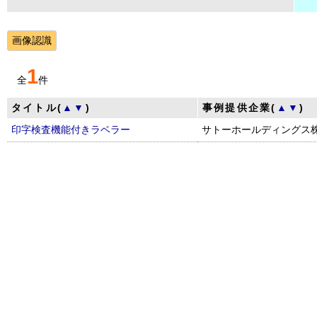
画像認識
1
全
件
タイトル(
▲
▼
)
事例提供企業(
▲
▼
)
印字検査機能付きラベラー
サトーホールディングス