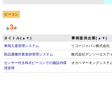
ビーコン
3
全
件
タイトル(
▲
▼
)
事例提供企業(
▲
▼
)
車両入退管理システム
リコージャパン株式会社
部品運搬作業進捗管理システム
株式会社デンソーエスア
センサー付きBLEビーコンでの施設内環
オカベマーキングシステ
境管理