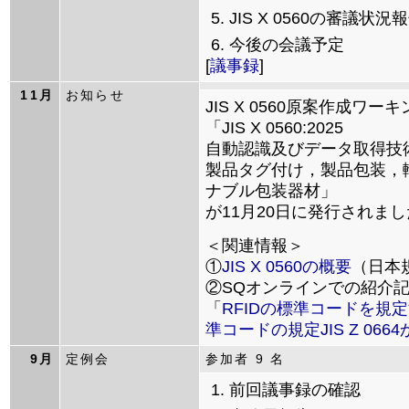
JIS X 0560の審議状況
今後の会議予定
[
議事録
]
11月
お知らせ
JIS X 0560原案作成
「JIS X 0560:2025
自動認識及びデータ取得技
製品タグ付け，製品包装，
ナブル包装器材」
が11月20日に発行されま
＜関連情報＞
①
JIS X 0560の概要
（日本規
②SQオンラインでの紹介記
「
RFIDの標準コードを規定
準コードの規定JIS Z 06
9月
定例会
参加者 9 名
前回議事録の確認