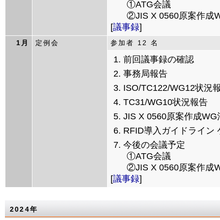
①ATG会議
②JIS X 0560原案作
[
議事録
]
1月
定例会
参加者 12 名
前回議事録の確認
事務局報告
ISO/TC122/WG12状況
TC31/WG10状況報告
JIS X 0560原案作成
RFID導入ガイドライ
今後の会議予定
①ATG会議
②JIS X 0560原案作
[
議事録
]
2024年