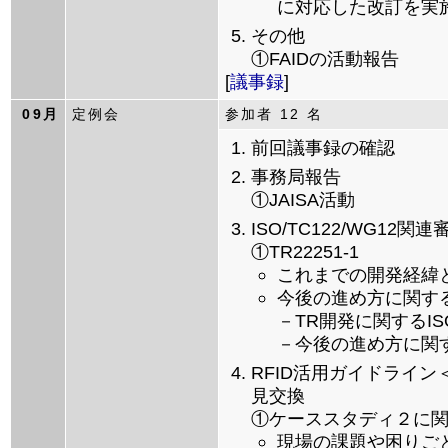
に対応した改訂を実
その他
①FAIDの活動報告
[
議事録
]
09月
定例会
参加者 12 名
前回議事録の確認
事務局報告
①JAISA活動
ISO/TC122/WG12関連
①TR22251-1
これまでの開発経緯
今後の進め方に関す
－TR開発に関するI
－今後の進め方に関
RFID活用ガイドライ
見交換
①ケーススタディ２に
現場の課題や困りご