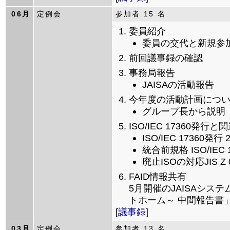
06月
定例会
参加者 15 名
委員紹介
委員の交代と新規参
前回議事録の確認
事務局報告
JAISAの活動報告
今年度の活動計画につ
グループ長から説明
ISO/IEC 17360発
ISO/IEC 17360発行
統合前規格 ISO/IEC
廃止ISOの対応JIS 
FAID情報共有
5月開催のJAISAシ
トホーム～ 中間報告書
[
議事録
]
03月
定例会
参加者 13 名