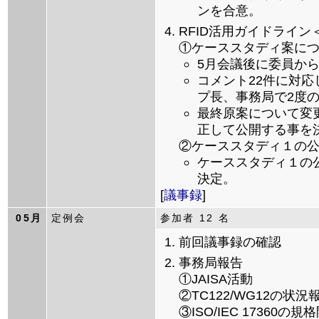
ンを合意。
RFID活用ガイドライ
①ケーススタディ案に
5月会議後に委員から
コメント22件に対
プ長、事務局で2度
最終原案について変
正して公開する事を
②ケーススタディ１の
ケーススタディ１の
決定。
[
議事録
]
05月
定例会
参加者 12 名
前回議事録の確認
事務局報告
①JAISA活動
②TC122/WG12の状況
③ISO/IEC 17360の