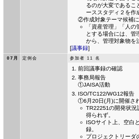
るのが大変であるこ
ーススタディ２を作
②作成対象テーマ候補
「資産管理」「人の
とする場合には、管
から、管理対象物を
[
議事録
]
07月
定例会
参加者 11 名
前回議事録の確認
事務局報告
①JAISA活動
ISO/TC122/WG12報告
①6月20日(月)に開催
TR22251の開発
得られず。
ISOサイト上、空白
録。
プロジェクトリーダ