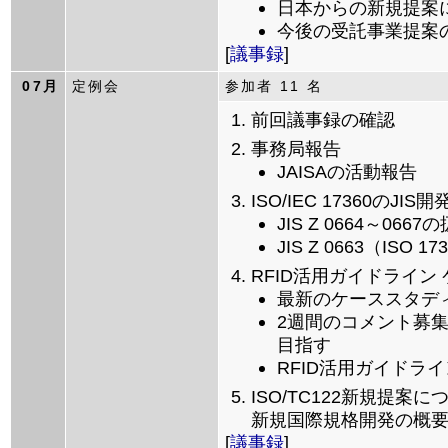
日本からの新規提案
今後の受託事業提案
[
議事録
]
07月
定例会
参加者 11 名
前回議事録の確認
事務局報告
JAISAの活動報告
ISO/IEC 17360のJI
JIS Z 0664～0667
JIS Z 0663（IS
RFID活用ガイドライン
最新のケーススタデ
2週間のコメント募
目指す
RFID活用ガイドラ
ISO/TC122新規提案に
新規国際規格開発の概
[
議事録
]