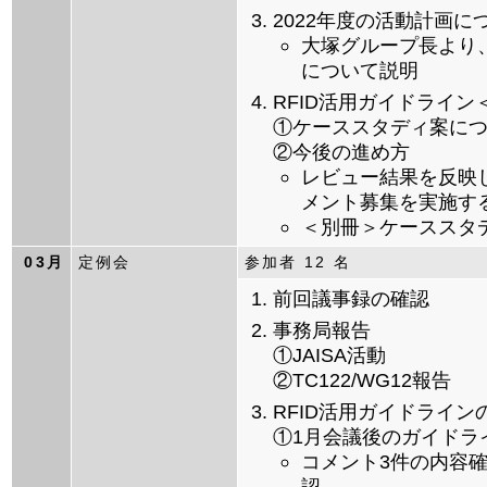
2022年度の活動計画に
大塚グループ長より、
について説明
RFID活用ガイドライ
①ケーススタディ案に
②今後の進め方
レビュー結果を反映
メント募集を実施す
＜別冊＞ケーススタ
03月
定例会
参加者 12 名
前回議事録の確認
事務局報告
①JAISA活動
②TC122/WG12報告
RFID活用ガイドライ
①1月会議後のガイドラ
コメント3件の内容
認