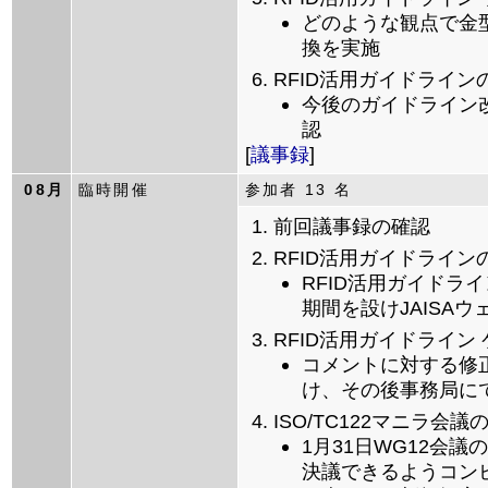
どのような観点で金
換を実施
RFID活用ガイドライ
今後のガイドライン
認
[
議事録
]
08月
臨時開催
参加者 13 名
前回議事録の確認
RFID活用ガイドライ
RFID活用ガイドラ
期間を設けJAISA
RFID活用ガイドライン
コメントに対する修
け、その後事務局に
ISO/TC122マニラ会
1月31日WG12会議のRe
決議できるようコン