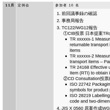
11月
定例会
参加者 10 名
前回議事録の確認
事務局報告
TC122/WG12報告
①CIB投票 日本提案TR
TR xxxxxx-1 Measure
returnable transport 
items
TR xxxxxx-2 Measure
transport items – Par
TR 24168 Effective 
Item (RTI) to obtain
②CD Consultation投
ISO 22742 Packagin
symbols for product
ISO 28219 Labelling 
code and two-dimen
JIS X 0560 原案作成