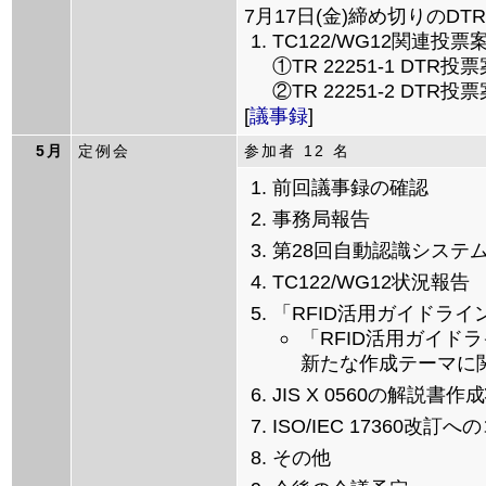
7月17日(金)締め切りの
TC122/WG12関連投
①TR 22251-1 DTR投
②TR 22251-2 DTR投
[
議事録
]
5月
定例会
参加者 12 名
前回議事録の確認
事務局報告
第28回自動認識システ
TC122/WG12状況報告
「RFID活用ガイドライ
「RFID活用ガイド
新たな作成テーマに
JIS X 0560の解説書作
ISO/IEC 17360改訂
その他