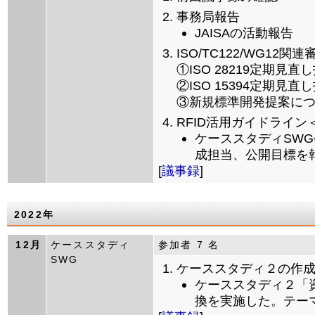
事務局報告
JAISAの活動報告
ISO/TC122/WG12関連
①ISO 28219定期見
②ISO 15394定期見直
③新規標準開発提案に
RFID活用ガイドライ
ケーススタディSW
成担当、公開目標を
[
議事録
]
2022年
12月
ケーススタディ
参加者 7 名
SWG
ケーススタディ２の作
ケーススタディ２「
換を実施した。テーマ