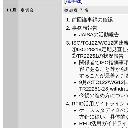
[
議事録
]
11月
定例会
参加者 7 名
前回議事録の確認
事務局報告
JAISAの活動報告
ISO/TC122/WG12関連
①ISO 28219定期見直
②TR22251の状況報告
関係者でISO指摘
容であること等から現
することが最善と判
9月のTC122/WG1
TR22251-2をwit
今後の進め方につい
RFID活用ガイドライ
ケーススタディ２の
方針に従い、具体的
RFID活用ガイドラ