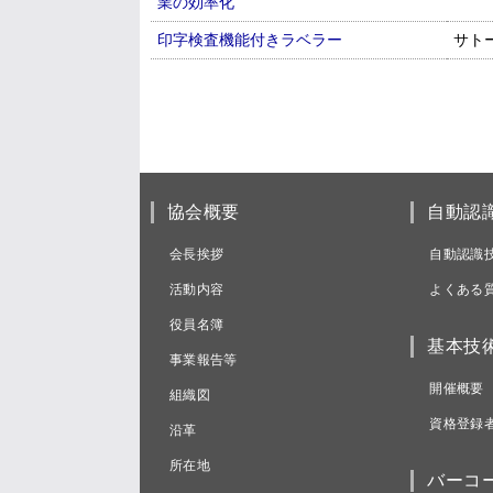
業の効率化
印字検査機能付きラベラー
サト
協会概要
自動認
会長挨拶
自動認識
活動内容
よくある
役員名簿
基本技
事業報告等
開催概要
組織図
資格登録
沿革
所在地
バーコ