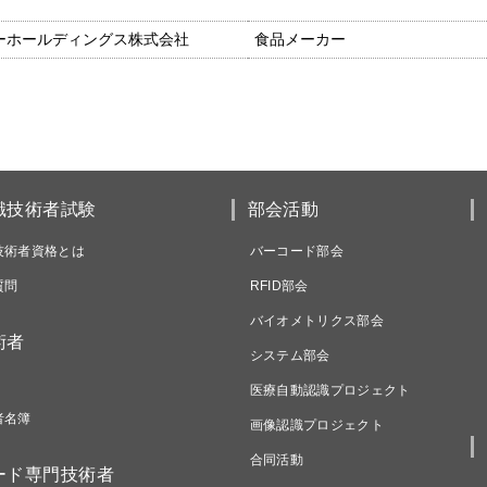
ーホールディングス株式会社
食品メーカー
識技術者試験
部会活動
技術者資格とは
バーコード部会
質問
RFID部会
バイオメトリクス部会
術者
システム部会
医療自動認識プロジェクト
者名簿
画像認識プロジェクト
合同活動
ード専門技術者