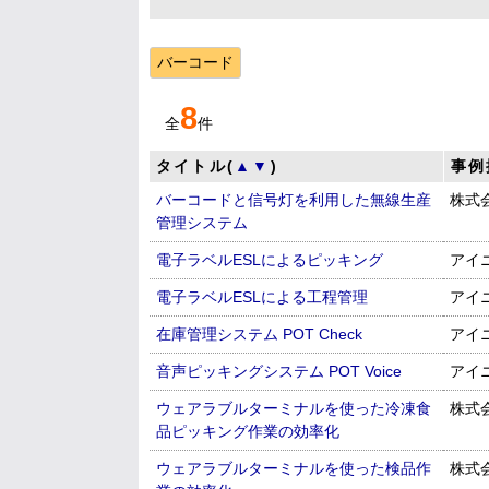
バーコード
8
全
件
タイトル(
▲
▼
)
事例
バーコードと信号灯を利用した無線生産
株式
管理システム
電子ラベルESLによるピッキング
アイ
電子ラベルESLによる工程管理
アイ
在庫管理システム POT Check
アイ
音声ピッキングシステム POT Voice
アイ
ウェアラブルターミナルを使った冷凍食
株式
品ピッキング作業の効率化
ウェアラブルターミナルを使った検品作
株式