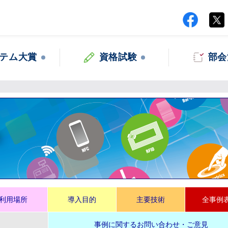
テム大賞
資格試験
部会
集
利用場所
導入目的
主要技術
全事例
事例に関するお問い合わせ・ご意見