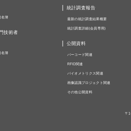
統計調査報告
者名簿
最新の統計調査結果概要
統計調査詳細(会員専用)
専門技術者
公開資料
者名簿
バーコード関連
RFID関連
バイオメトリクス関連
画像認識プロジェクト関連
その他公開資料
〒1