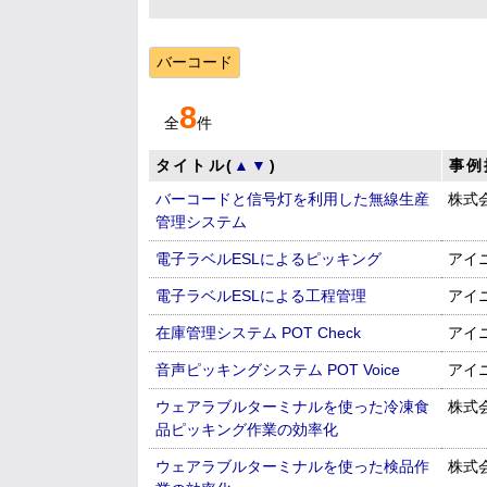
バーコード
8
全
件
タイトル(
▲
▼
)
事例
バーコードと信号灯を利用した無線生産
株式
管理システム
電子ラベルESLによるピッキング
アイ
電子ラベルESLによる工程管理
アイ
在庫管理システム POT Check
アイ
音声ピッキングシステム POT Voice
アイ
ウェアラブルターミナルを使った冷凍食
株式
品ピッキング作業の効率化
ウェアラブルターミナルを使った検品作
株式