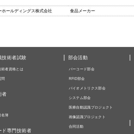
ーホールディングス株式会社
食品メーカー
識技術者試験
部会活動
技術者資格とは
バーコード部会
質問
RFID部会
バイオメトリクス部会
術者
システム部会
医療自動認識プロジェクト
者名簿
画像認識プロジェクト
合同活動
ード専門技術者