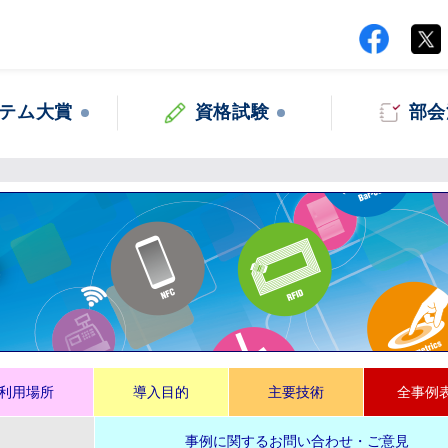
テム大賞
資格試験
部会
集
利用場所
導入目的
主要技術
全事例
事例に関するお問い合わせ・ご意見