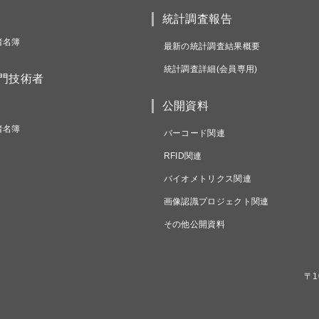
統計調査報告
者名簿
最新の統計調査結果概要
統計調査詳細(会員専用)
専門技術者
公開資料
者名簿
バーコード関連
RFID関連
バイオメトリクス関連
画像認識プロジェクト関連
その他公開資料
〒1