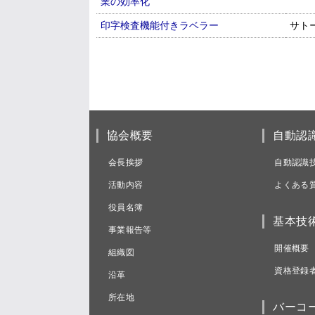
業の効率化
印字検査機能付きラベラー
サト
協会概要
自動認
会長挨拶
自動認識
活動内容
よくある
役員名簿
基本技
事業報告等
開催概要
組織図
資格登録
沿革
所在地
バーコ