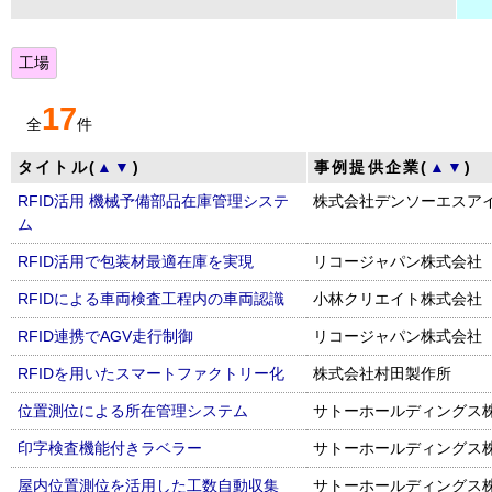
工場
17
全
件
タイトル(
▲
▼
)
事例提供企業(
▲
▼
)
RFID活用 機械予備部品在庫管理システ
株式会社デンソーエスア
ム
RFID活用で包装材最適在庫を実現
リコージャパン株式会社
RFIDによる車両検査工程内の車両認識
小林クリエイト株式会社
RFID連携でAGV走行制御
リコージャパン株式会社
RFIDを用いたスマートファクトリー化
株式会社村田製作所
位置測位による所在管理システム
サトーホールディングス
印字検査機能付きラベラー
サトーホールディングス
屋内位置測位を活用した工数自動収集
サトーホールディングス