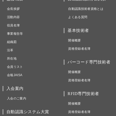
会長挨拶
自動認識技術者資格とは
活動内容
よくある質問
役員名簿
基本技術者
事業報告等
開催概要
組織図
資格登録者名簿
沿革
所在地
バーコード専門技術者
会員リスト
開催概要
会報JAISA
資格登録者名簿
入会案内
RFID専門技術者
入会のご案内
開催概要
自動認識システム大賞
資格登録者名簿