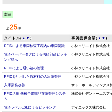
製造
25
全
件
タイトル(
▲
▼
)
事例提供企業(
▲
▼
)
RFIDによる車両検査工程内の車両認識
小林クリエイト株式会社
電子ペーパータグによる供給部品ピッキ
小林クリエイト株式会社
ング指示
RFIDによる通い箱の管理
小林クリエイト株式会社
RFIDを利用した原材料の入出庫管理
小林クリエイト株式会社
入庫業務改善
サトーホールディングス
RFID活用 機械予備部品在庫管理システ
株式会社デンソーエスア
ム
電子ラベルESLによるピッキング
アイニックス株式会社