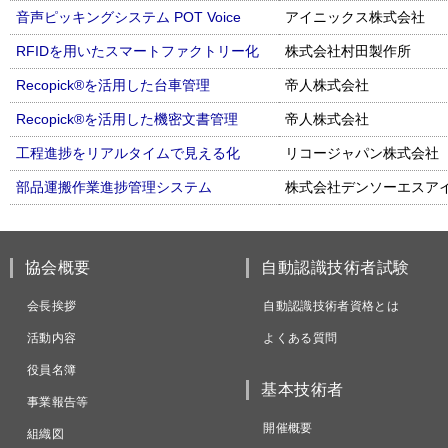
音声ピッキングシステム POT Voice
アイニックス株式会社
RFIDを用いたスマートファクトリー化
株式会社村田製作所
Recopick®を活用した台車管理
帝人株式会社
Recopick®を活用した機密文書管理
帝人株式会社
工程進捗をリアルタイムで見える化
リコージャパン株式会社
部品運搬作業進捗管理システム
株式会社デンソーエスア
協会概要
自動認識技術者試験
会長挨拶
自動認識技術者資格とは
活動内容
よくある質問
役員名簿
基本技術者
事業報告等
開催概要
組織図